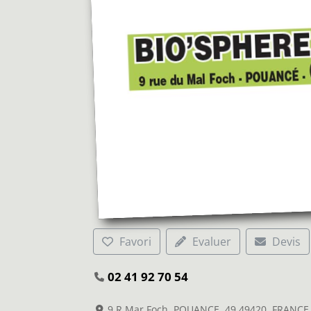
Favori
Evaluer
Devis
02 41 92 70 54
9 R Mar Foch, POUANCE, 49 49420, FRANCE