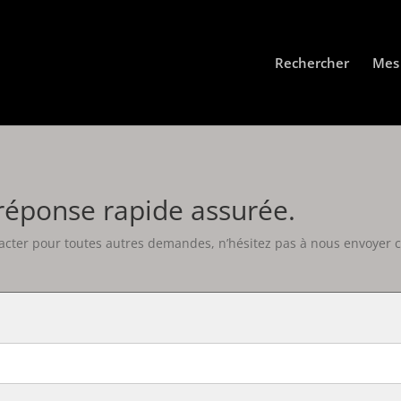
Rechercher
Mes 
réponse rapide assurée.
cter pour toutes autres demandes, n’hésitez pas à nous envoyer c