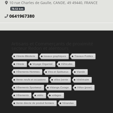
10 rue Charles de Gaulle, CANDE, 49 49440, FRANCE
78.53 km
0641967380
Artisans et Commerçants de proximité
secteur Redon et alentours
Vitrerie-Miroiterie
travaux graphiques
Travaux Publics
Vitrerie
Voyage Organisé
Véhicules
Vêtements Hommes
Vins et Spiritueux
Viande
Vente neufs et occasions
vélos (vente
Vétérinaire
Vêtements Sportwear
Vidange,Curage
Vélux (pose)
Vêtements
vidéo
voilages
Vente directe de produit fermiers
Vérandas