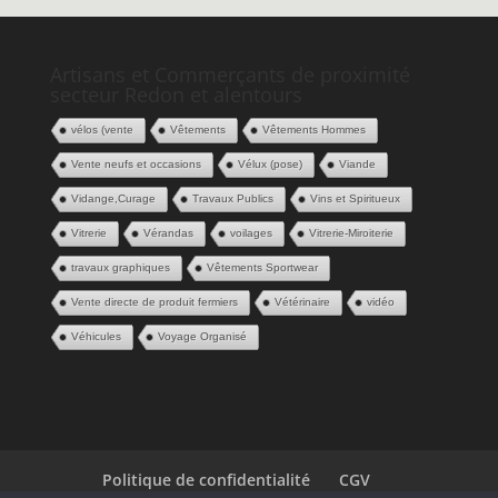
Artisans et Commerçants de proximité
secteur Redon et alentours
vélos (vente
Vêtements
Vêtements Hommes
Vente neufs et occasions
Vélux (pose)
Viande
Vidange,Curage
Travaux Publics
Vins et Spiritueux
Vitrerie
Vérandas
voilages
Vitrerie-Miroiterie
travaux graphiques
Vêtements Sportwear
Vente directe de produit fermiers
Vétérinaire
vidéo
Véhicules
Voyage Organisé
Politique de confidentialité
CGV