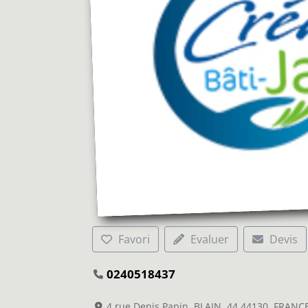
Favori
Evaluer
Devis
0240518437
4 rue Denis Papin, BLAIN, 44 44130, FRANC