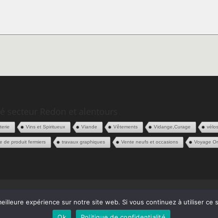
é secteur Redon et alentours
iterie
Vins et Spiritueux
Viande
Vêtements
Vidange,Curage
vélo
e de produit fermiers
travaux graphiques
Vente neufs et occasions
Voyage Or
 Pros
Contact
eilleure expérience sur notre site web. Si vous continuez à utiliser ce
Ok
Politique de confidentialité