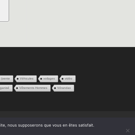
s (vente
Véhicules
voilages
vidéo
ganisé
Vêtements Hommes
Vérandas
 site, nous supposerons que vous en êtes satisfait.