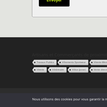
Artisans et Commerçants de proximit
Travaux Publics
Vêtements Sportwear
Vitrerie-Miro
Vitrerie
Vétérinaire
Vélux (pose)
Vente direct
Politique de confidentialité
CGV
Espace
Nous utilisons des cookies pour vous garantir la m