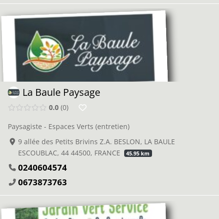
La Baule Paysage
0.0
0
Paysagiste - Espaces Verts (entretien)
9 allée des Petits Brivins Z.A. BESLON, LA BAULE
ESCOUBLAC, 44 44500, FRANCE
45.95 km
0240604574
0673873763