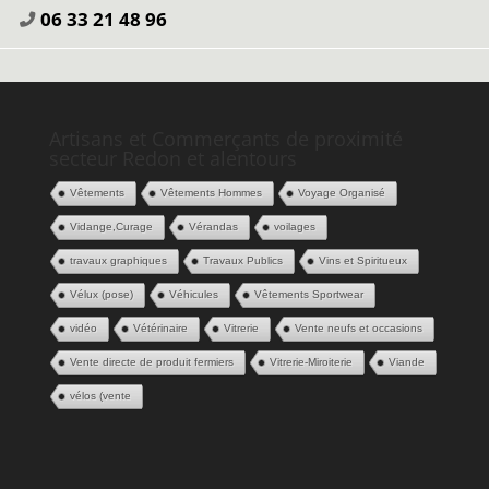
06 33 21 48 96
Artisans et Commerçants de proximité
secteur Redon et alentours
Vêtements
Vêtements Hommes
Voyage Organisé
Vidange,Curage
Vérandas
voilages
travaux graphiques
Travaux Publics
Vins et Spiritueux
Vélux (pose)
Véhicules
Vêtements Sportwear
vidéo
Vétérinaire
Vitrerie
Vente neufs et occasions
Vente directe de produit fermiers
Vitrerie-Miroiterie
Viande
vélos (vente