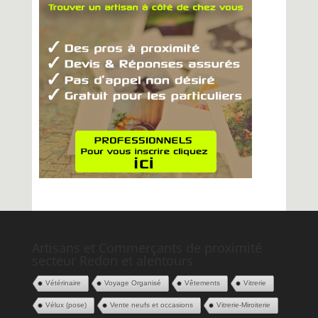
Artisans et Commerçants de proximité
secteur Redon et alentours
Vétérinaire
Voyage Organisé
Vêtements
Vitrerie
Vélux (pose)
Vente neufs et occasions
Vitrerie-Miroiterie