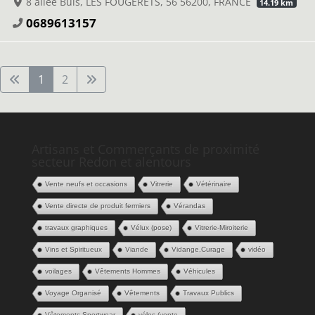
8 allée Buis, LES FOUGERETS, 56 56200, FRANCE
14.19 km
0689613157
1
2
Artisans et Commerçants de proximité
secteur Redon et alentours
Vente neufs et occasions
Vitrerie
Vétérinaire
Vente directe de produit fermiers
Vérandas
travaux graphiques
Vélux (pose)
Vitrerie-Miroiterie
Vins et Spiritueux
Viande
Vidange,Curage
vidéo
voilages
Vêtements Hommes
Véhicules
Voyage Organisé
Vêtements
Travaux Publics
Vêtements Sportwear
vélos (vente