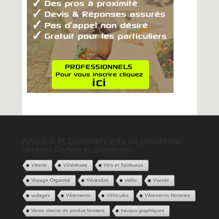
Artisans et Commerçants de proximité
secteur Redon et alentours
Vitrerie
Vétérinaire
Vins et Spiritueux
Voyage Organisé
Vérandas
vidéo
Viande
voilages
Vêtements
Véhicules
Vêtements Hommes
Vente directe de produit fermiers
travaux graphiques