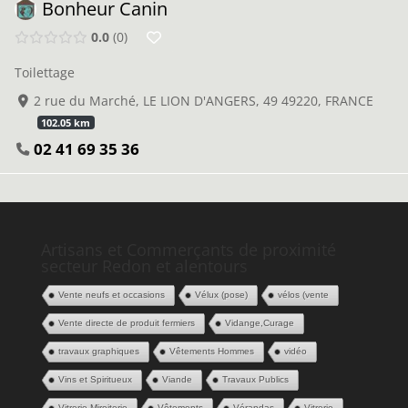
Bonheur Canin
0.0
0
Toilettage
2 rue du Marché, LE LION D'ANGERS, 49 49220, FRANCE
102.05 km
02 41 69 35 36
Artisans et Commerçants de proximité
secteur Redon et alentours
Vente neufs et occasions
Vélux (pose)
vélos (vente
Vente directe de produit fermiers
Vidange,Curage
travaux graphiques
Vêtements Hommes
vidéo
Vins et Spiritueux
Viande
Travaux Publics
Vitrerie-Miroiterie
Vêtements
Vérandas
Vitrerie