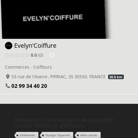
Evelyn'Coiffure
0.0
0
Commerces - Coiffeurs
53 rue de l'Avenir, PIPRIAC, 35 35550, FRANCE
20.5 km
02 99 34 40 20
Artisans et Commerçants de proximité
secteur Redon et alentours
Vétérinaire
Voyage Organisé
vélos (vente