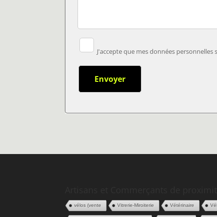
J'accepte que mes données personnelles so
Artisans et Commerçants de proximit
vélos (vente
Vitrerie-Miroiterie
Vétérinaire
Vé