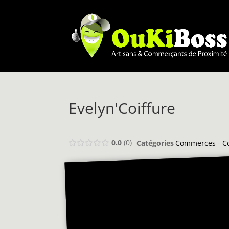
Evelyn'Coiffure
0.0
0
Catégories
Commerces
-
Co