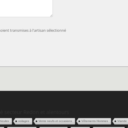
ient transmises à l'artisan sélectionné
é secteur Redon et alentours
hicules
voilages
Vente neufs et occasions
Vêtements Hommes
Viande