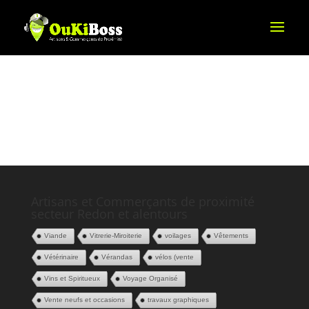
Artisans et Commerçants de proximité
secteur Redon et alentours
Viande
Vitrerie-Miroiterie
voilages
Vêtements
Vétérinaire
Vérandas
vélos (vente
Vins et Spiritueux
Voyage Organisé
Vente neufs et occasions
travaux graphiques