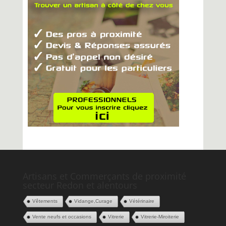
Artisans et Commerçants de proximité
secteur Redon et alentours
Vêtements
Vidange,Curage
Vétérinaire
Vente neufs et occasions
Vitrerie
Vitrerie-Miroiterie