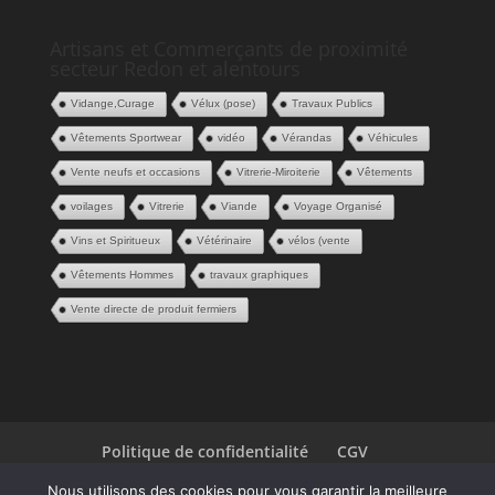
Artisans et Commerçants de proximité
secteur Redon et alentours
Vidange,Curage
Vélux (pose)
Travaux Publics
Vêtements Sportwear
vidéo
Vérandas
Véhicules
Vente neufs et occasions
Vitrerie-Miroiterie
Vêtements
voilages
Vitrerie
Viande
Voyage Organisé
Vins et Spiritueux
Vétérinaire
vélos (vente
Vêtements Hommes
travaux graphiques
Vente directe de produit fermiers
Politique de confidentialité
CGV
Espace Pros
Contact
Nous utilisons des cookies pour vous garantir la meilleure