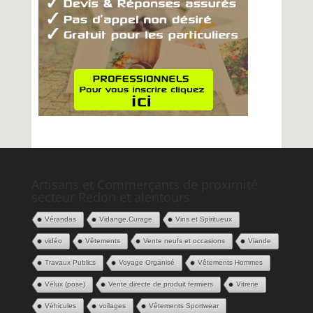
Artisans et Commerçants de proximité
secteur Redon et alentours
Vérandas
Vidange,Curage
Vins et Spiritueux
vidéo
Vêtements
Vente neufs et occasions
Viande
Travaux Publics
Voyage Organisé
Vêtements Hommes
Vélux (pose)
Vente directe de produit fermiers
Vitrerie
Véhicules
voilages
Vêtements Sportwear