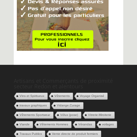
Artisans et Commerçants de proximité
secteur Redon et alentours
Vins et Spiritueux
Vêtements
Voyage Organisé
travaux graphiques
Vidange,Curage
Vêtements Sportwear
Vélux (pose)
Vitrerie-Miroiterie
Viande
Vêtements Hommes
Vérandas
voilages
Travaux Publics
Vente directe de produit fermiers