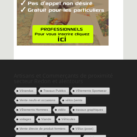
Artisans et Commerçants de proximité
secteur Redon et alentours
Vérandas
Travaux Publics
Vêtements Sportwear
Vente neufs et occasions
vélos (vente
Vêtements Hommes
vidéo
travaux graphiques
voilages
Viande
Véhicules
Vente directe de produit fermiers
Vélux (pose)