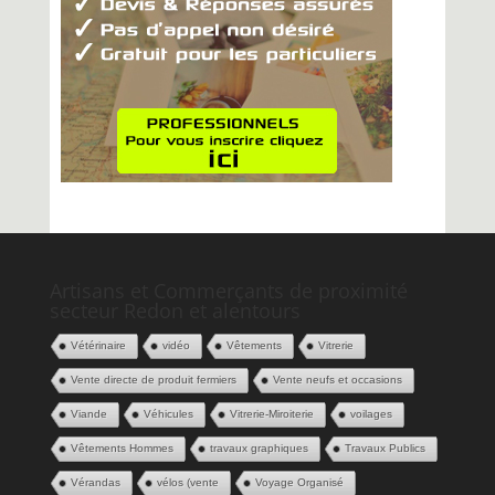
Artisans et Commerçants de proximité
secteur Redon et alentours
Vétérinaire
vidéo
Vêtements
Vitrerie
Vente directe de produit fermiers
Vente neufs et occasions
Viande
Véhicules
Vitrerie-Miroiterie
voilages
Vêtements Hommes
travaux graphiques
Travaux Publics
Vérandas
vélos (vente
Voyage Organisé