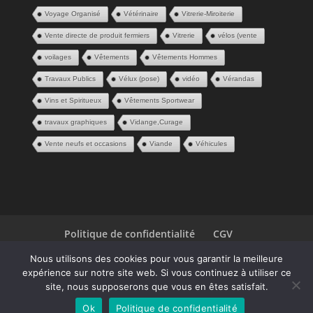
Voyage Organisé
Vétérinaire
Vitrerie-Miroiterie
Vente directe de produit fermiers
Vitrerie
vélos (vente
voilages
Vêtements
Vêtements Hommes
Travaux Publics
Vélux (pose)
vidéo
Vérandas
Vins et Spiritueux
Vêtements Sportwear
travaux graphiques
Vidange,Curage
Vente neufs et occasions
Viande
Véhicules
Politique de confidentialité
CGV
Espace Pros
Contact
Nous utilisons des cookies pour vous garantir la meilleure
expérience sur notre site web. Si vous continuez à utiliser ce
| Une création
P2ID
© 2020
site, nous supposerons que vous en êtes satisfait.
Ok
Politique de confidentialité
|
Mentions légales