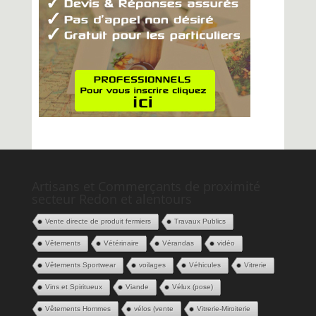
Artisans et Commerçants de proximité
secteur Redon et alentours
Vente directe de produit fermiers
Travaux Publics
Vêtements
Vétérinaire
Vérandas
vidéo
Vêtements Sportwear
voilages
Véhicules
Vitrerie
Vins et Spiritueux
Viande
Vélux (pose)
Vêtements Hommes
vélos (vente
Vitrerie-Miroiterie