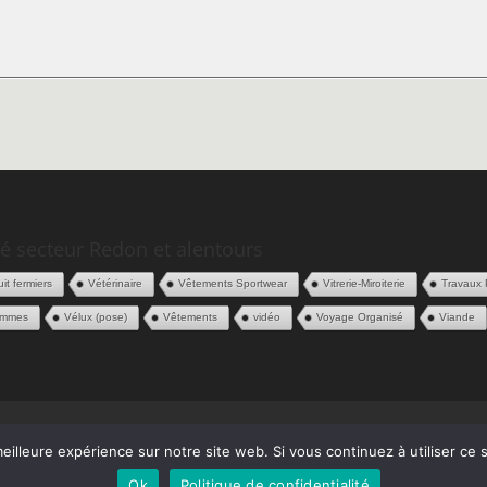
é secteur Redon et alentours
it fermiers
Vétérinaire
Vêtements Sportwear
Vitrerie-Miroiterie
Travaux 
ommes
Vélux (pose)
Vêtements
vidéo
Voyage Organisé
Viande
 Pros
Contact
eilleure expérience sur notre site web. Si vous continuez à utiliser ce
Ok
Politique de confidentialité