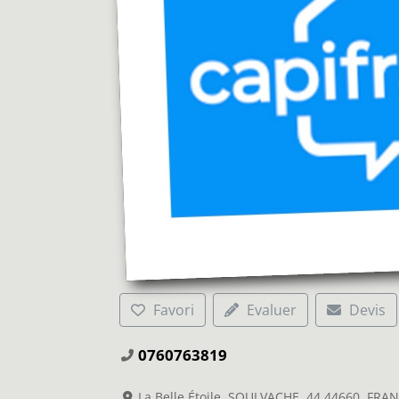
Favori
Evaluer
Devis
0760763819
La Belle Étoile, SOULVACHE, 44 44660, FRA