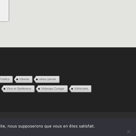
Publics
Vitrerie
vélos (vente
Vins et Spiritueux
Vidange,Curage
Véhicules
 site, nous supposerons que vous en êtes satisfait.