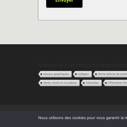
Artisans et Commerçants de proximit
travaux graphiques
voilages
Vente directe de produ
Vente neufs et occasions
Vérandas
Vêtements H
Politique de confidentialité
CGV
Espace
Nous utilisons des cookies pour vous garantir la m