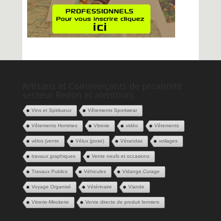
Artisans et Commerçants de proximité
secteur Redon et alentours
Vins et Spiritueux
Vêtements Sportwear
Vêtements Hommes
Vitrerie
vidéo
Vêtements
vélos (vente
Vélux (pose)
Vérandas
voilages
travaux graphiques
Vente neufs et occasions
Travaux Publics
Véhicules
Vidange,Curage
Voyage Organisé
Vétérinaire
Viande
Vitrerie-Miroiterie
Vente directe de produit fermiers