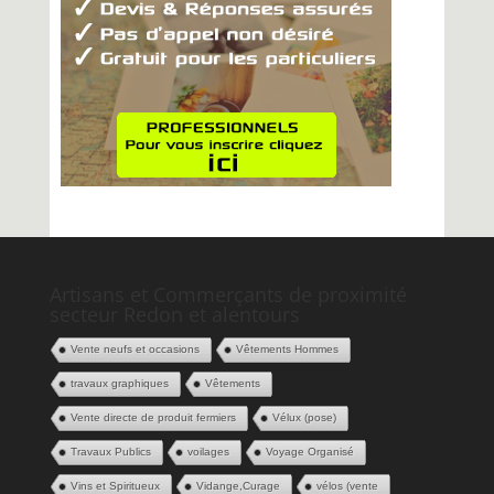
Artisans et Commerçants de proximité
secteur Redon et alentours
Vente neufs et occasions
Vêtements Hommes
travaux graphiques
Vêtements
Vente directe de produit fermiers
Vélux (pose)
Travaux Publics
voilages
Voyage Organisé
Vins et Spiritueux
Vidange,Curage
vélos (vente