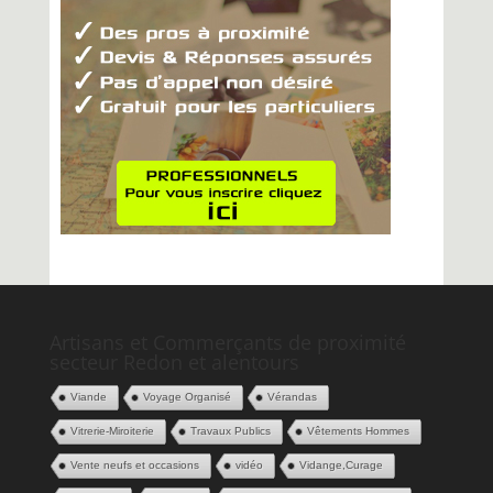
Artisans et Commerçants de proximité
secteur Redon et alentours
Viande
Voyage Organisé
Vérandas
Vitrerie-Miroiterie
Travaux Publics
Vêtements Hommes
Vente neufs et occasions
vidéo
Vidange,Curage