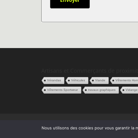
Artisans et Commerçants de proximit
Vérandas
Véhicules
Viande
Vêtements Ho
Vêtements Sportwear
travaux graphiques
Vidange
Politique de confidentialité
CGV
Espace
Nous utilisons des cookies pour vous garantir la m