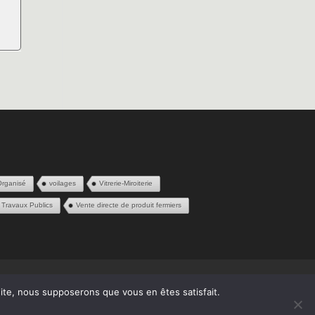
Organisé
voilages
Vitrerie-Miroiterie
Travaux Publics
Vente directe de produit fermiers
 site, nous supposerons que vous en êtes satisfait.