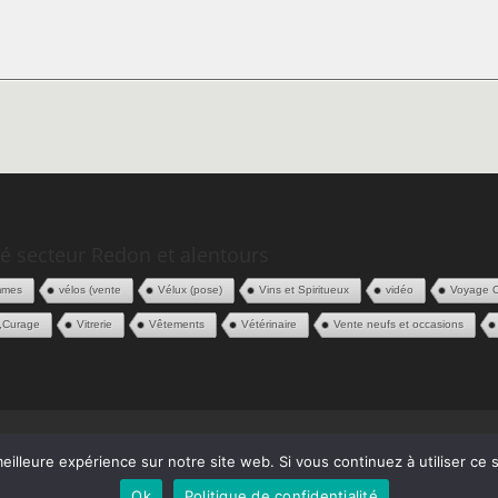
é secteur Redon et alentours
mmes
vélos (vente
Vélux (pose)
Vins et Spiritueux
vidéo
Voyage 
,Curage
Vitrerie
Vêtements
Vétérinaire
Vente neufs et occasions
 Pros
Contact
eilleure expérience sur notre site web. Si vous continuez à utiliser ce
Ok
Politique de confidentialité