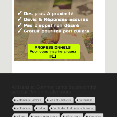
Artisans et Commerçants de proximité
secteur Redon et alentours
Vêtements Hommes
Vins et Spiritueux
Vétérinaire
Vêtements
vidéo
Vente directe de produit fermiers
Vitrerie
travaux graphiques
vélos (vente
Vérandas