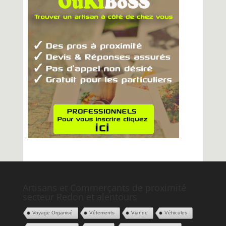
Artisans et Commerçants de proximité
secteur Redon et alentours
Voyage Organisé
Vêtements
Viande
Véhicules