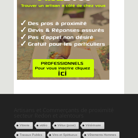
Artisans et Commerçants de proximité
secteur Redon et alentours
Vitrerie
vidéo
Vélux (pose)
Vétérinaire
Travaux Publics
Vins et Spiritueux
Vêtements Hommes