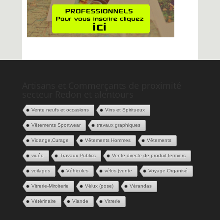
Artisans et Commerçants de proximité
secteur Redon et alentours
Vente neufs et occasions
Vins et Spiritueux
Vêtements Sportwear
travaux graphiques
Vidange,Curage
Vêtements Hommes
Vêtements
vidéo
Travaux Publics
Vente directe de produit fermiers
voilages
Véhicules
vélos (vente
Voyage Organisé
Vitrerie-Miroiterie
Vélux (pose)
Vérandas
Vétérinaire
Viande
Vitrerie