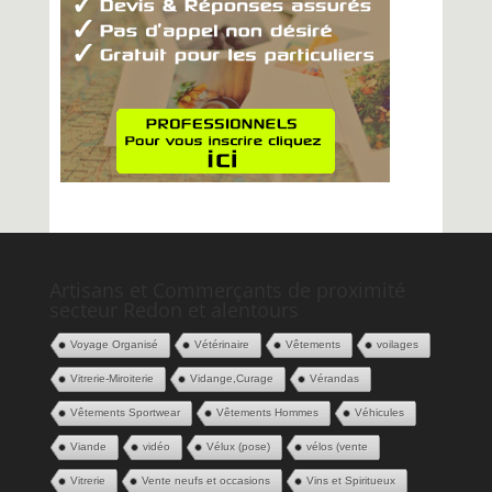
Artisans et Commerçants de proximité
secteur Redon et alentours
Voyage Organisé
Vétérinaire
Vêtements
voilages
Vitrerie-Miroiterie
Vidange,Curage
Vérandas
Vêtements Sportwear
Vêtements Hommes
Véhicules
Viande
vidéo
Vélux (pose)
vélos (vente
Vitrerie
Vente neufs et occasions
Vins et Spiritueux