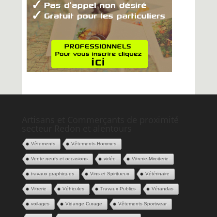
Artisans et Commerçants de proximité
secteur Redon et alentours
Vêtements
Vêtements Hommes
Vente neufs et occasions
vidéo
Vitrerie-Miroiterie
travaux graphiques
Vins et Spiritueux
Vétérinaire
Vitrerie
Véhicules
Travaux Publics
Vérandas
voilages
Vidange,Curage
Vêtements Sportwear