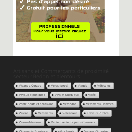
Artisans et Commerçants de proximité
secteur Redon et alentours
Vidange,Curage
Vélux (pose)
Viande
Véhicules
travaux graphiques
Vins et Spiritueux
vidéo
Vente neufs et occasions
Vérandas
Vêtements Hommes
Vitrerie
Vêtements
Vétérinaire
Travaux Publics
Vitrerie-Miroiterie
Vente directe de produit fermiers
Vêtements Sportwear
vélos (vente
Voyage Organisé