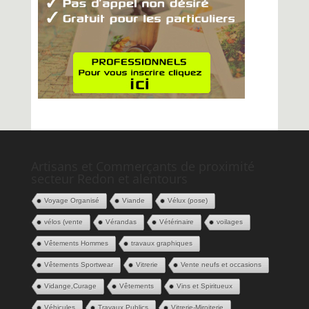
Artisans et Commerçants de proximité
secteur Redon et alentours
Voyage Organisé
Viande
Vélux (pose)
vélos (vente
Vérandas
Vétérinaire
voilages
Vêtements Hommes
travaux graphiques
Vêtements Sportwear
Vitrerie
Vente neufs et occasions
Vidange,Curage
Vêtements
Vins et Spiritueux
Véhicules
Travaux Publics
Vitrerie-Miroiterie