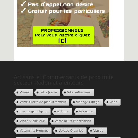
Artisans et Commerçants de proximité
secteur Redon et alentours
Vitrerie
vélos (vente
Vitrerie-Miroiterie
Vente directe de produit fermiers
Vidange,Curage
vidéo
travaux graphiques
voilages
Vérandas
Vins et Spiritueux
Vente neufs et occasions
Vêtements Hommes
Voyage Organisé
Viande