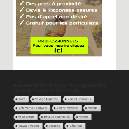
Artisans et Commerçants de proximité
secteur Redon et alentours
vidéo
Voyage Organisé
Vins et Spiritueux
Vêtements Sportwear
Vitrerie-Miroiterie
Viande
vélos (vente
travaux graphiques
Vitrerie
Travaux Publics
voilages
Vérandas