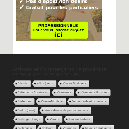
Artisans et Commerçants de proximité
secteur Redon et alentours
Vitrerie
vélos (vente
Vins et Spiritueux
Vêtements Sportwear
Vêtements
Vêtements Hommes
Véhicules
Vitrerie-Miroiterie
Vente neufs et occasions
Vélux (pose)
Vente directe de produit fermiers
Vidange,Curage
Viande
Travaux Publics
Vétérinaire
voilages
Vérandas
travaux graphiques