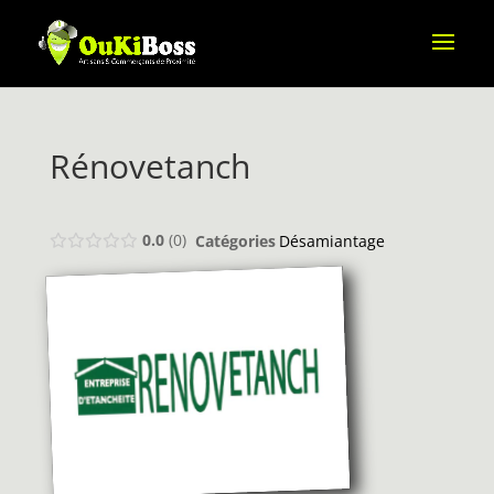
Rénovetanch
0.0
0
Catégories
Désamiantage