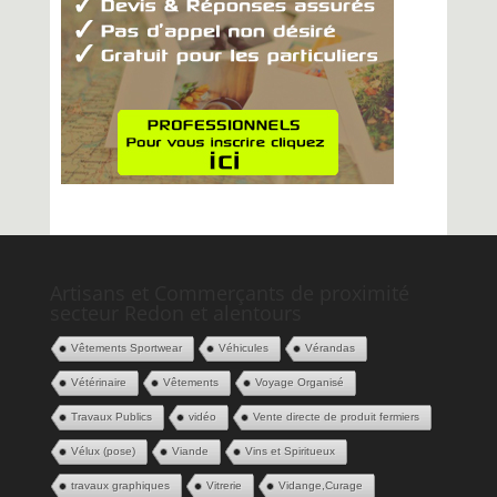
Artisans et Commerçants de proximité
secteur Redon et alentours
Vêtements Sportwear
Véhicules
Vérandas
Vétérinaire
Vêtements
Voyage Organisé
Travaux Publics
vidéo
Vente directe de produit fermiers
Vélux (pose)
Viande
Vins et Spiritueux
travaux graphiques
Vitrerie
Vidange,Curage