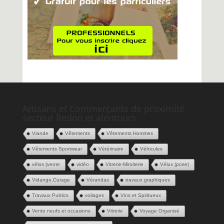
Artisans et Commerçants de proximité
secteur Redon et alentours
Viande
Vêtements
Vêtements Hommes
Vêtements Sportwear
Vétérinaire
Véhicules
vélos (vente
vidéo
Vitrerie-Miroiterie
Vélux (pose)
Vidange,Curage
Vérandas
travaux graphiques
Travaux Publics
voilages
Vins et Spiritueux
Vente neufs et occasions
Vitrerie
Voyage Organisé