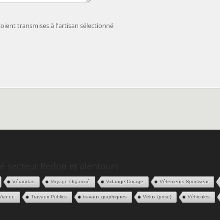
ient transmises à l'artisan sélectionné
é secteur Redon et alentours
Vérandas
Voyage Organisé
Vidange,Curage
Vêtements Sportwear
Viande
Travaux Publics
travaux graphiques
Vélux (pose)
Véhicules