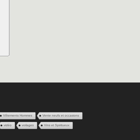
Vêtements Hommes
Vente neufs et occasions
vidéo
voilages
Vins et Spiritueux