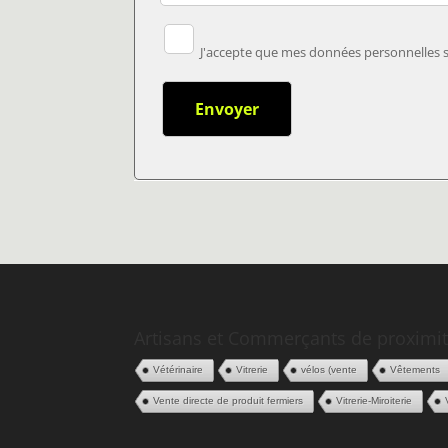
J'accepte que mes données personnelles so
Artisans et Commerçants de proximit
Vétérinaire
Vitrerie
vélos (vente
Vêtements
Vente directe de produit fermiers
Vitrerie-Miroiterie