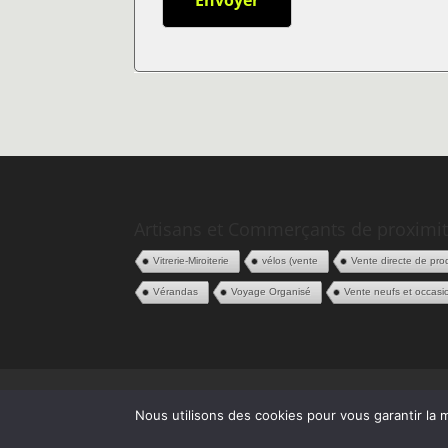
Artisans et Commerçants de proximit
Vitrerie-Miroiterie
vélos (vente
Vente directe de prod
Vérandas
Voyage Organisé
Vente neufs et occasi
Politique de confidentialité
CGV
Espace
Nous utilisons des cookies pour vous garantir la m