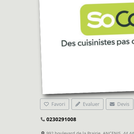
Favori
Evaluer
Devis
0230291008
992 boulevard de la Prairie, ANCENIS, 44 