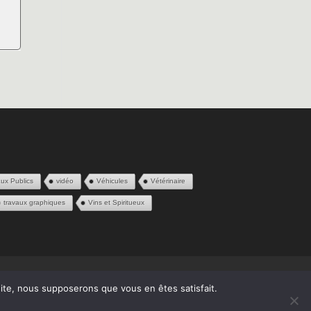
ux Publics
vidéo
Véhicules
Vétérinaire
travaux graphiques
Vins et Spiritueux
 site, nous supposerons que vous en êtes satisfait.