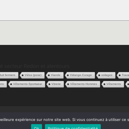
é secteur Redon et alentours
uit fermiers
Vélux (pose)
Viande
Vidange,Curage
voilages
Trava
ons
Vêtements Sportwear
Vitrerie
Vêtements Hommes
Vêtements
 Pros
Contact
eilleure expérience sur notre site web. Si vous continuez à utiliser ce
Ok
Politique de confidentialité