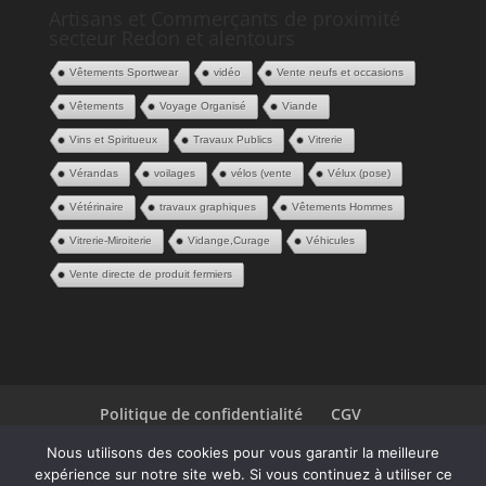
Artisans et Commerçants de proximité
secteur Redon et alentours
Vêtements Sportwear
vidéo
Vente neufs et occasions
Vêtements
Voyage Organisé
Viande
Vins et Spiritueux
Travaux Publics
Vitrerie
Vérandas
voilages
vélos (vente
Vélux (pose)
Vétérinaire
travaux graphiques
Vêtements Hommes
Vitrerie-Miroiterie
Vidange,Curage
Véhicules
Vente directe de produit fermiers
Politique de confidentialité
CGV
Espace Pros
Contact
Nous utilisons des cookies pour vous garantir la meilleure
expérience sur notre site web. Si vous continuez à utiliser ce