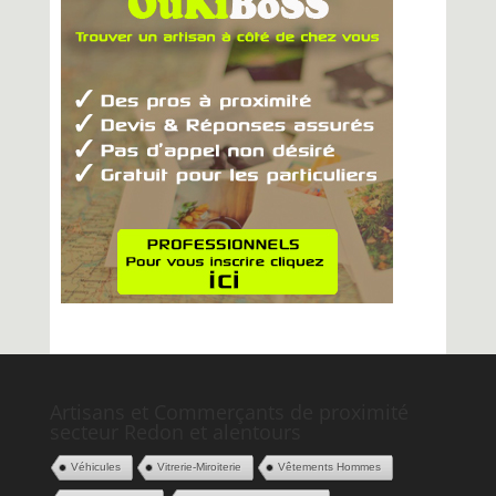
Artisans et Commerçants de proximité
secteur Redon et alentours
Véhicules
Vitrerie-Miroiterie
Vêtements Hommes