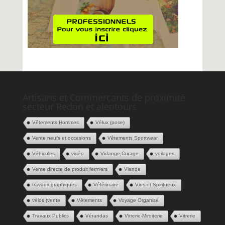
Artisans et Commerçants de proximité
secteur Redon et alentours
Vêtements Hommes
Vélux (pose)
Vente neufs et occasions
Vêtements Sportwear
Véhicules
vidéo
Vidange,Curage
voilages
Vente directe de produit fermiers
Viande
travaux graphiques
Vétérinaire
Vins et Spiritueux
vélos (vente
Vêtements
Voyage Organisé
Travaux Publics
Vérandas
Vitrerie-Miroiterie
Vitrerie