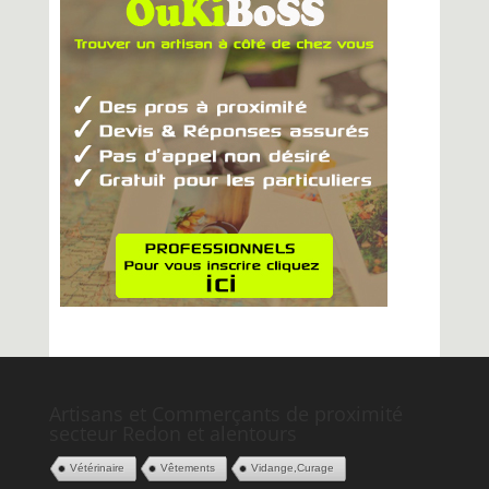
Artisans et Commerçants de proximité
secteur Redon et alentours
Vétérinaire
Vêtements
Vidange,Curage