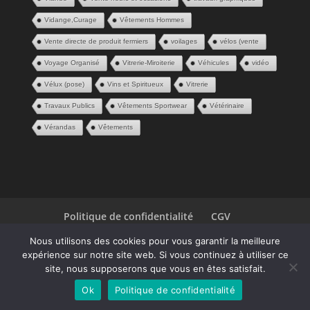
Vidange,Curage
Vêtements Hommes
Vente directe de produit fermiers
voilages
vélos (vente
Voyage Organisé
Vitrerie-Miroiterie
Véhicules
vidéo
Vélux (pose)
Vins et Spiritueux
Vitrerie
Travaux Publics
Vêtements Sportwear
Vétérinaire
Vérandas
Vêtements
Politique de confidentialité
CGV
Espace Pros
Contact
Nous utilisons des cookies pour vous garantir la meilleure
expérience sur notre site web. Si vous continuez à utiliser ce
| Une création
P2ID
© 2020
site, nous supposerons que vous en êtes satisfait.
Ok
Politique de confidentialité
|
Mentions légales