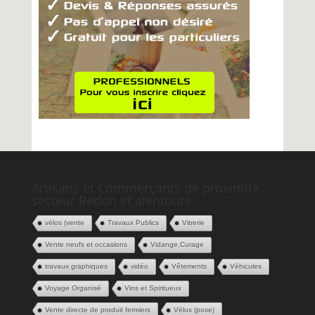
Artisans et Commerçants de proximité
secteur Redon et alentours
vélos (vente
Travaux Publics
Vitrerie
Vente neufs et occasions
Vidange,Curage
travaux graphiques
vidéo
Vêtements
Véhicules
Voyage Organisé
Vins et Spiritueux
Vente directe de produit fermiers
Vélux (pose)