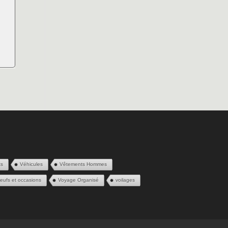
ts
Véhicules
Vêtements Hommes
eufs et occasions
Voyage Organisé
voilages