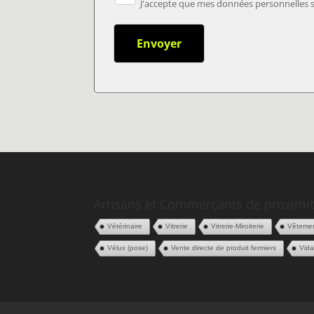
J'accepte que mes données personnelles so
Artisans et Commerçants de proximit
Vétérinaire
Vitrerie
Vitrerie-Miroiterie
Vêtemen
Vélux (pose)
Vente directe de produit fermiers
Vid