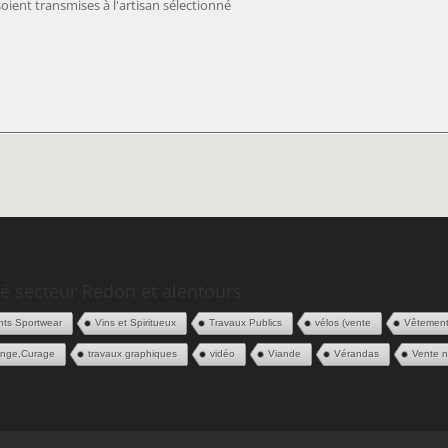
ient transmises à l'artisan sélectionné
é secteur Redon et alentours
ts Sportwear
Vins et Spiritueux
Travaux Publics
vélos (vente
Vêtemen
ange,Curage
travaux graphiques
vidéo
Viande
Vérandas
Vente n