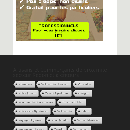
Artisans et Commerçants de proximité
secteur Redon et alentours
Vérandas
Vêtements Hommes
Véhicules
Vélux (pose)
Vins et Spiritueux
voilages
Vente neufs et occasions
Travaux Publics
Vêtements Sportwear
Vêtements
vidéo
Voyage Organisé
vélos (vente
Vitrerie-Miroiterie
travaux graphiques
Viande
Vétérinaire