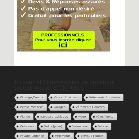
Artisans et Commerçants de proximité
secteur Redon et alentours
Vidange,Curage
Vins et Spiritueux
Vêtements Sportwear
Vitrerie-Miroiterie
voilages
Vêtements Hommes
Viande
travaux graphiques
vidéo
vélos (vente
Véhicules
Vélux (pose)
Vétérinaire
Vitrerie
Voyage Organisé
Vêtements
Travaux Publics